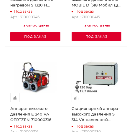
нагревом S 1320 H
MOBIL D (318 Мобил Д)
OERTZEN 710000346
OERTZEN 710000415
Под заказ
Под заказ
Арт. : 710000346
Арт. : 710000415
ЗАПРОС ЦЕНЫ
ЗАПРОС ЦЕНЫ
ПОД ЗАКАЗ
ПОД ЗАКАЗ
Аппарат высокого
Стационарный аппарат
давления E 240 VA
высокого давления S
OERTZEN 710000316
314 VA настенный
OERTZEN 710000530
Под заказ
Под заказ
Арт. : 710000316
Арт. : 710000530