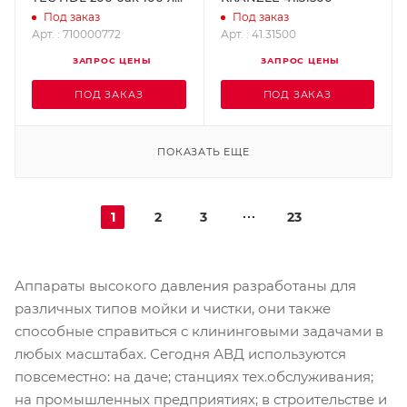
OERTZEN 710000772
Под заказ
Под заказ
Арт. : 710000772
Арт. : 41.31500
ЗАПРОС ЦЕНЫ
ЗАПРОС ЦЕНЫ
ПОД ЗАКАЗ
ПОД ЗАКАЗ
ПОКАЗАТЬ ЕЩЕ
1
2
3
23
Аппараты высокого давления разработаны для
различных типов мойки и чистки, они также
способные справиться с клининговыми задачами в
любых масштабах. Сегодня АВД используются
повсеместно: на даче; станциях тех.обслуживания;
на промышленных предприятиях; в строительстве и