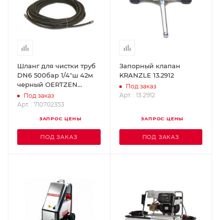
Шланг для чистки труб
Запорный клапан
DN6 500бар 1/4"ш 42м
KRANZLE 13.2912
черный OERTZEN
Под заказ
710702353
Арт. : 13.2912
Под заказ
Арт. : 710702353
ЗАПРОС ЦЕНЫ
ЗАПРОС ЦЕНЫ
ПОД ЗАКАЗ
ПОД ЗАКАЗ