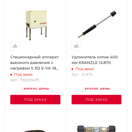
Стационарный аппарат
Удлинитель копья 400
высокого давления с
мм KRANZLE 12.870
нагревом S 312 Е-VA 18
Под заказ
кВт OERTZEN 710000475
Арт. : 12.870
Под заказ
Арт. : 710000475
ЗАПРОС ЦЕНЫ
ЗАПРОС ЦЕНЫ
ПОД ЗАКАЗ
ПОД ЗАКАЗ