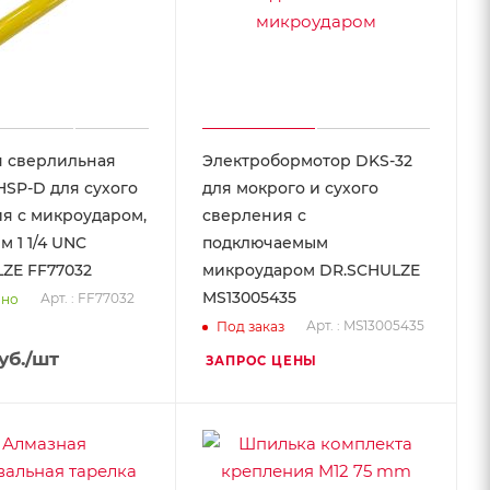
 сверлильная
Электробормотор DKS-32
HSP-D для сухого
для мокрого и сухого
я с микроударом,
сверления с
м 1 1/4 UNC
подключаемым
ZE FF77032
микроударом DR.SCHULZE
MS13005435
Арт. : FF77032
чно
Арт. : MS13005435
Под заказ
уб.
/шт
ЗАПРОС ЦЕНЫ