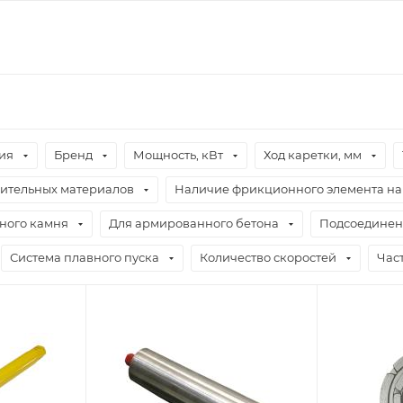
ия
Бренд
Мощность, кВт
Ход каретки, мм
оительных материалов
Наличие фрикционного элемента н
ного камня
Для армированного бетона
Подсоединен
Система плавного пуска
Количество скоростей
Час