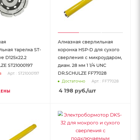
ная
Алмазная сверлильная
ьная тарелка ST-
коронка HSP-D для сухого
ve D125х22.2
сверления с микроударом,
ZE ST21000197
диам. 28 мм 1 1/4 UNC
DR.SCHULZE FF77028
Арт. : ST21000197
з
Арт. : FF77028
Достаточно
4 198
руб.
/шт
ЦЕНЫ