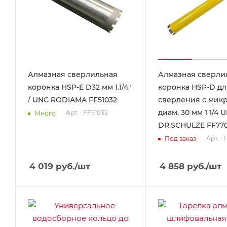
Алмазная сверлильная
Алмазная сверли
коронка HSP-E D32 мм 1.1/4"
коронка HSP-D дл
/ UNC RODIAMA FF51032
сверления с мик
диам. 30 мм 1 1/4 
Арт. : FF51032
Много
DR.SCHULZE FF77
Арт. :
Под заказ
4 019
руб.
/шт
4 858
руб.
/шт