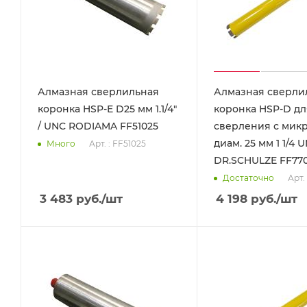
Алмазная сверлильная
Алмазная сверли
коронка HSP-E D25 мм 1.1/4"
коронка HSP-D дл
/ UNC RODIAMA FF51025
сверления с мик
диам. 25 мм 1 1/4 
Арт. : FF51025
Много
DR.SCHULZE FF77
Арт.
Достаточно
3 483
руб.
/шт
4 198
руб.
/шт