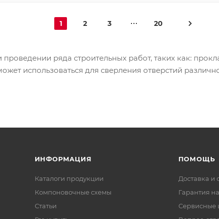
1
2
3
20
проведении ряда строительных работ, таких как: прок
может использоваться для сверления отверстий различно
ИНФОРМАЦИЯ
ПОМОЩЬ
Каталоги продукции
Доставка и 
Компоновочные схемы
Гарантия на
Статьи
Сервисные 