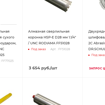
льная
Алмазная сверлильная
Двухряд
я сухого
коронка HSP-E D28 мм 1.1/4"
шлифовал
роударом,
/ UNC RODIAMA FF51028
2C Abrasi
UNC
DR.SCHUL
Арт. : FF51028
Под заказ
025
Под зака
 : FF77025
3 654
руб.
/шт
ЗАПРОС 