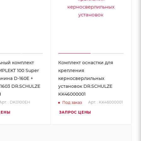
ьный комплект
Комплект оснастки для
PLEKT 100 Super
крепления
анина D-160E +
керносверлильных
1603 DR.SCHULZE
установок DR.SCHULZE
H
KK46000001
Арт. : DK0100EH
Арт. : KK46000001
Под заказ
ЦЕНЫ
ЗАПРОС ЦЕНЫ