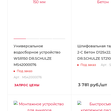
Универсальное
Шлифовальная тар
водосборное устройство
2-C Бетон D125х22
WSR150 DR.SCHULZE
DR.SCHULZE ST2100
MS42000076
Арт. : 
Под заказ
Под заказ
Арт. : MS42000076
3 781
руб.
/шт
ЗАПРОС ЦЕНЫ