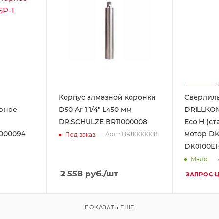
Корпус алмазной коронки
Сверлил
рное
D50 Ar 1 1/4" L450 мм
DRILLKOM
DR.SCHULZE BR11000008
Eco H (ст
000094
мотор DK
Арт. : BR11000008
Под заказ
DK0100E
Мало
2 558
руб.
/шт
ЗАПРОС 
ПОКАЗАТЬ ЕЩЕ