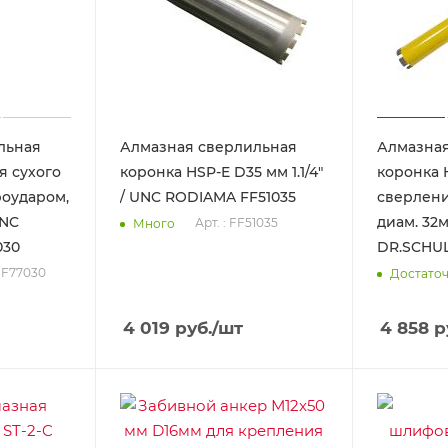
льная
Алмазная сверлильная
Алмазная
я сухого
коронка HSP-E D35 мм 1.1/4"
коронка 
роударом,
/ UNC RODIAMA FF51035
сверлени
UNC
диам. 32м
Арт. : FF51035
Много
030
DR.SCHUL
 FF77030
Достато
4 019
руб.
/шт
4 858
р