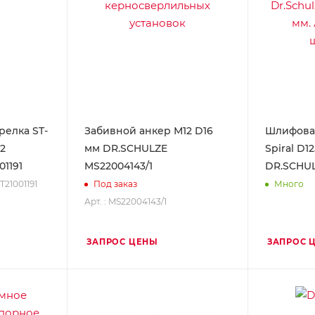
елка ST-
Забивной анкер М12 D16
Шлифовал
.2
мм DR.SCHULZE
Spiral D12
1191
MS22004143/1
DR.SCHUL
ST21001191
Под заказ
Много
Арт. : MS22004143/1
ЗАПРОС ЦЕНЫ
ЗАПРОС 